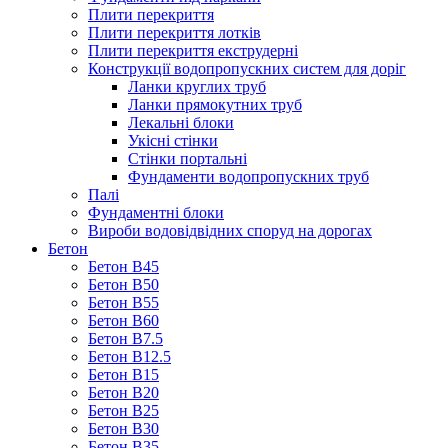
Плити перекриття
Плити перекриття лотків
Плити перекриття екструдерні
Конструкції водопропускних систем для доріг
Ланки круглих труб
Ланки прямокутних труб
Лекальні блоки
Укісні стінки
Стінки портальні
Фундаменти водопропускних труб
Палі
Фундаментні блоки
Вироби водовідвідних споруд на дорогах
Бетон
Бетон B45
Бетон B50
Бетон B55
Бетон B60
Бетон B7.5
Бетон B12.5
Бетон B15
Бетон B20
Бетон B25
Бетон B30
Бетон B35