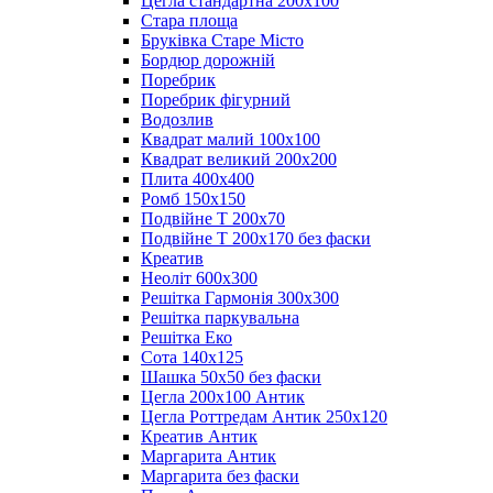
Цегла стандартна 200х100
Стара площа
Бруківка Старе Місто
Бордюр дорожній
Поребрик
Поребрик фігурний
Водозлив
Квадрат малий 100х100
Квадрат великий 200х200
Плита 400х400
Ромб 150х150
Подвійне Т 200х70
Подвійне Т 200х170 без фаски
Креатив
Неоліт 600х300
Решітка Гармонія 300х300
Решітка паркувальна
Решітка Еко
Сота 140х125
Шашка 50х50 без фаски
Цегла 200х100 Антик
Цегла Роттредам Антик 250х120
Креатив Антик
Маргарита Антик
Маргарита без фаски