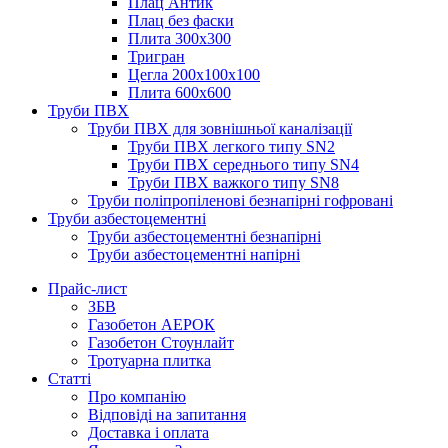
Плац Антик
Плац без фаски
Плита 300х300
Тригран
Цегла 200х100х100
Плита 600х600
Труби ПВХ
Труби ПВХ для зовнішньої каналізації
Труби ПВХ легкого типу SN2
Труби ПВХ середнього типу SN4
Труби ПВХ важкого типу SN8
Труби поліпропіленові безнапірні гофровані
Труби азбестоцементні
Труби азбестоцементні безнапірні
Труби азбестоцементні напірні
Прайс-лист
ЗБВ
Газобетон АЕРОК
Газобетон Стоунлайт
Тротуарна плитка
Статті
Про компанію
Відповіді на запитання
Доставка і оплата