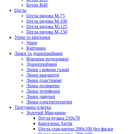
Бетон B40
Цегла
Цегла рядова М-75
Цегла рядова М-100
Цегла рядова М-125
Цегла рядова М-150
Урни та квітники
Урни
Квітники
Люки та дощоприймачі
Воронки водозливні
Дощоприймачі
Люки і ковери газові
Люки квадратні
Люки пластикові
Люки полімерні
Люки телефонні
Люки чавунні
Люки електротехнічні
Тротуарна плитка
Золотий Мандарин
Цегла вузька 210х70
Барселона Антік
Цегла стандартна 200х100 без фаски