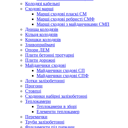
Колодязі кабельні
Сходові марші
Марші сходові пласкі СМ
Марші сходові ребристі СМФ
Марші сходові з майданчиками СМП
Днища колодязів
Кільця колодязів
Кришки колодязів
Зливоприймачі
Опори ЛЕМ
Плити бетонні тротуарні
Плити дорожні
Майданчики сходові
Майданчики сходові СП
Майданчики сходові СПФ
Лотки залізобетонні
Прогони
Стовпці
Сходинки набірні залізобетонні
Теплокамери
Теплокамери в зборі
Елементи теплокамер
Перемички
Труби залізобетонні
Фундаменти під паркани