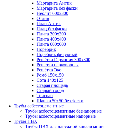
Маргарита Антик
Маргарита без фаски
Неолит 600х300
Отлив
Плац Антик
Плац без фаски
Плита 300х300
Плита 400х400
Плита 600х600
Поребрик
Поребрик фигурный
Решётка Гармония 300х300
Решетка парковочная
Решётка Эко
Ромб 150х150
Сота 140х125
Старая площадь
Старый город
Тригран
Шашка 50х50 без фаски
Трубы асбестоцементные
Трубы асбестоцементные безнапорные
Трубы асбестоцементные напорные
Трубы ПВХ
Трубы ПВХ для наружной канализации