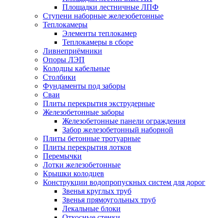
Площадки лестничные ЛПФ
Ступени наборные железобетонные
Теплокамеры
Элементы теплокамер
Теплокамеры в сборе
Ливнеприёмники
Опоры ЛЭП
Колодцы кабельные
Столбики
Фундаменты под заборы
Сваи
Плиты перекрытия экструдерные
Железобетонные заборы
Железобетонные панели ограждения
Забор железобетонный наборной
Плиты бетонные тротуарные
Плиты перекрытия лотков
Перемычки
Лотки железобетонные
Крышки колодцев
Конструкции водопропускных систем для дорог
Звенья круглых труб
Звенья прямоугольных труб
Лекальные блоки
Откосные стенки