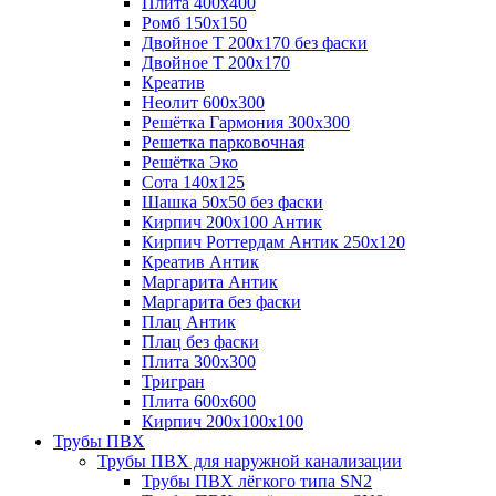
Плита 400х400
Ромб 150х150
Двойное Т 200х170 без фаски
Двойное Т 200х170
Креатив
Неолит 600х300
Решётка Гармония 300х300
Решетка парковочная
Решётка Эко
Сота 140х125
Шашка 50х50 без фаски
Кирпич 200х100 Антик
Кирпич Роттердам Антик 250х120
Креатив Антик
Маргарита Антик
Маргарита без фаски
Плац Антик
Плац без фаски
Плита 300х300
Тригран
Плита 600х600
Кирпич 200х100х100
Трубы ПВХ
Трубы ПВХ для наружной канализации
Трубы ПВХ лёгкого типа SN2