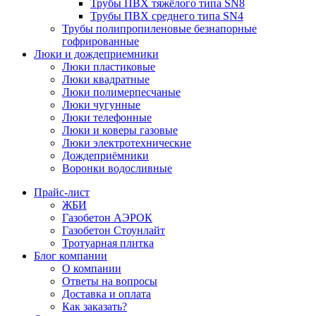
Трубы ПВХ тяжёлого типа SN8
Трубы ПВХ среднего типа SN4
Трубы полипропиленовые безнапорные
гофрированные
Люки и дождеприемники
Люки пластиковые
Люки квадратные
Люки полимерпесчаные
Люки чугунные
Люки телефонные
Люки и коверы газовые
Люки электротехнические
Дождеприёмники
Воронки водосливные
Прайс-лист
ЖБИ
Газобетон АЭРОК
Газобетон Стоунлайт
Тротуарная плитка
Блог компании
О компании
Ответы на вопросы
Доставка и оплата
Как заказать?