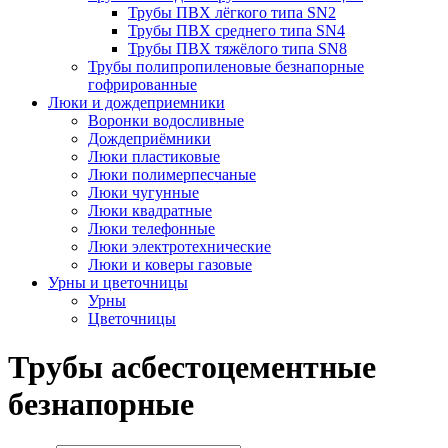
Трубы ПВХ лёгкого типа SN2
Трубы ПВХ среднего типа SN4
Трубы ПВХ тяжёлого типа SN8
Трубы полипропиленовые безнапорные
гофрированные
Люки и дождеприемники
Воронки водосливные
Дождеприёмники
Люки пластиковые
Люки полимерпесчаные
Люки чугунные
Люки квадратные
Люки телефонные
Люки электротехнические
Люки и коверы газовые
Урны и цветочницы
Урны
Цветочницы
Трубы асбестоцементные
безнапорные