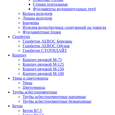
Стенки портальные
Фундаменты водопропускных труб
Кольца колодцев
Днища колодцев
Бордюры
Изделия водоотводных сооружений на дорогах
Фундаментные блоки
Газобетон
Газобетон АEROC Березань
Газобетон АEROC Обухов
Газобетон СТОУНЛАЙТ
Кирпич
Кирпич рядовой М-75
Кирпич рядовой М-125
Кирпич рядовой М-150
Кирпич рядовой М-100
Урны и цветочницы
Урны
Цветочницы
Трубы асбестоцементные
Трубы асбестоцементные напорные
Трубы асбестоцементные безнапорные
Бетон
Бетон B7.5