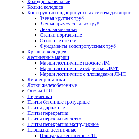
Колодцы кабельные
Кольца колодцев
Конструкции водопропускных систем для дорог
Звенья круглых труб
Звенья прямоугольных труб
Лекальные блоки
Стенки портальные
Откосные стенки
Фундаменты водопропускных труб
Крышки колодцев
Лестничные марши
Марши лестничные плоские ЛМ
Марши лестничные ребристые ЛМФ
Марши лестничные с площадками ЛМП
Ливнеприёмники
Лотки железобетонные
Опоры ЛЭП
Перемычки
Плиты бетонные тротуарные
Плиты дорожные
Плиты перекрытия
Плиты перекрытия лотков
Плиты перекрытия экструдерные
Площадки лестничные
Площадки лестничные ЛП