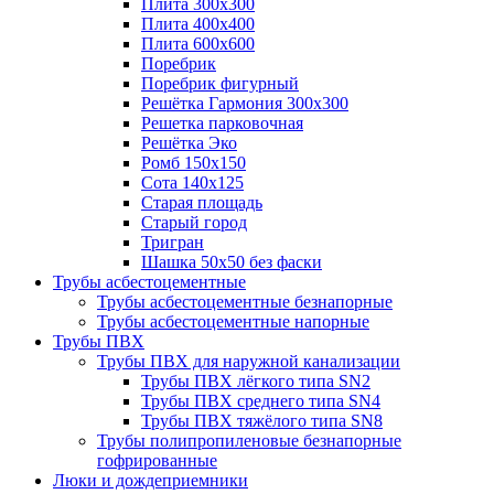
Плита 300х300
Плита 400х400
Плита 600х600
Поребрик
Поребрик фигурный
Решётка Гармония 300х300
Решетка парковочная
Решётка Эко
Ромб 150х150
Сота 140х125
Старая площадь
Старый город
Тригран
Шашка 50х50 без фаски
Трубы асбестоцементные
Трубы асбестоцементные безнапорные
Трубы асбестоцементные напорные
Трубы ПВХ
Трубы ПВХ для наружной канализации
Трубы ПВХ лёгкого типа SN2
Трубы ПВХ среднего типа SN4
Трубы ПВХ тяжёлого типа SN8
Трубы полипропиленовые безнапорные
гофрированные
Люки и дождеприемники