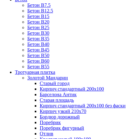
Бетон B7.5
Бетон B12.5
Бетон B15
Бетон B20
Бетон B25
Бетон B30
Бетон B35
Бетон B40
Бетон B45
Бетон B50
Бетон B60
Бетон B55
Тротуарная плитка
Золотой Мандарин
Старый город
Кирпич стандартный 200х100
Барселона Антик
Старая площадь
Кирпич стандартный 200х100 без фаски
Кирпич узкий 210х70
Бордюр дорожный
Поребрик
Поребрик фигурный
Отлив