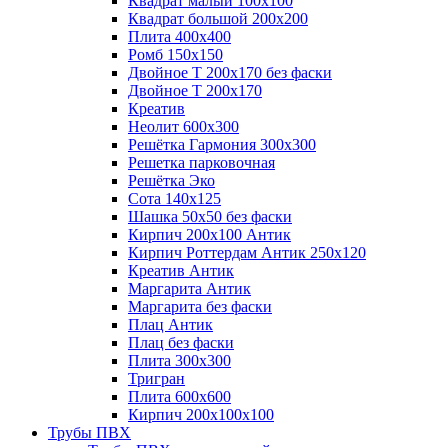
Квадрат малый 100х100
Квадрат большой 200х200
Плита 400х400
Ромб 150х150
Двойное Т 200х170 без фаски
Двойное Т 200х170
Креатив
Неолит 600х300
Решётка Гармония 300х300
Решетка парковочная
Решётка Эко
Сота 140х125
Шашка 50х50 без фаски
Кирпич 200х100 Антик
Кирпич Роттердам Антик 250х120
Креатив Антик
Маргарита Антик
Маргарита без фаски
Плац Антик
Плац без фаски
Плита 300х300
Тригран
Плита 600х600
Кирпич 200х100х100
Трубы ПВХ