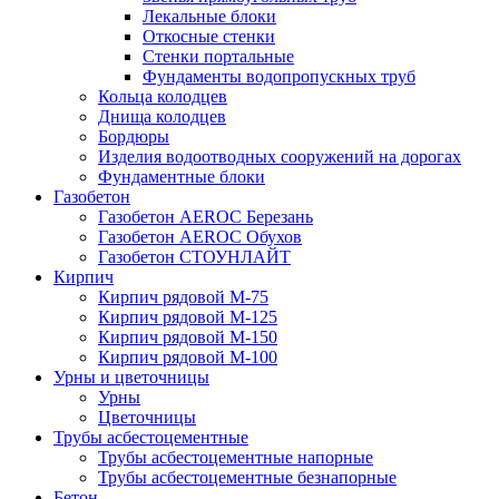
Лекальные блоки
Откосные стенки
Стенки портальные
Фундаменты водопропускных труб
Кольца колодцев
Днища колодцев
Бордюры
Изделия водоотводных сооружений на дорогах
Фундаментные блоки
Газобетон
Газобетон АEROC Березань
Газобетон АEROC Обухов
Газобетон СТОУНЛАЙТ
Кирпич
Кирпич рядовой М-75
Кирпич рядовой М-125
Кирпич рядовой М-150
Кирпич рядовой М-100
Урны и цветочницы
Урны
Цветочницы
Трубы асбестоцементные
Трубы асбестоцементные напорные
Трубы асбестоцементные безнапорные
Бетон