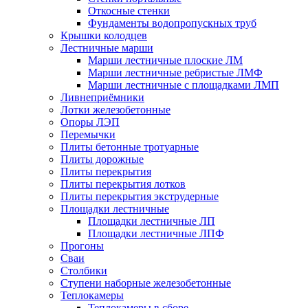
Откосные стенки
Фундаменты водопропускных труб
Крышки колодцев
Лестничные марши
Марши лестничные плоские ЛМ
Марши лестничные ребристые ЛМФ
Марши лестничные с площадками ЛМП
Ливнеприёмники
Лотки железобетонные
Опоры ЛЭП
Перемычки
Плиты бетонные тротуарные
Плиты дорожные
Плиты перекрытия
Плиты перекрытия лотков
Плиты перекрытия экструдерные
Площадки лестничные
Площадки лестничные ЛП
Площадки лестничные ЛПФ
Прогоны
Сваи
Столбики
Ступени наборные железобетонные
Теплокамеры
Теплокамеры в сборе