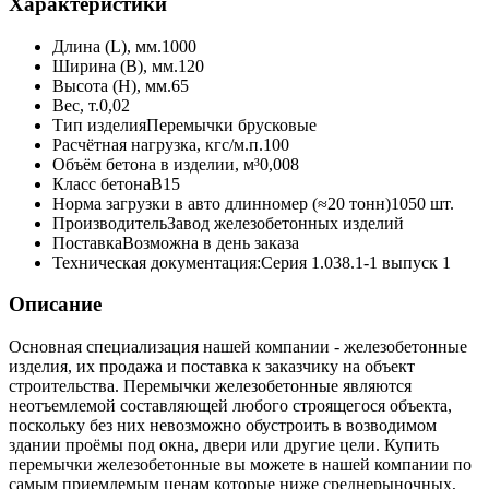
Характеристики
Длина (L), мм.
1000
Ширина (B), мм.
120
Высота (H), мм.
65
Вес, т.
0,02
Тип изделия
Перемычки брусковые
Расчётная нагрузка, кгс/м.п.
100
Объём бетона в изделии, м³
0,008
Класс бетона
В15
Норма загрузки в авто длинномер (≈20 тонн)
1050 шт.
Производитель
Завод железобетонных изделий
Поставка
Возможна в день заказа
Техническая документация:
Серия 1.038.1-1 выпуск 1
Описание
Основная специализация нашей компании - железобетонные
изделия, их продажа и поставка к заказчику на объект
строительства. Перемычки железобетонные являются
неотъемлемой составляющей любого строящегося объекта,
поскольку без них невозможно обустроить в возводимом
здании проёмы под окна, двери или другие цели. Купить
перемычки железобетонные вы можете в нашей компании по
самым приемлемым ценам которые ниже среднерыночных,