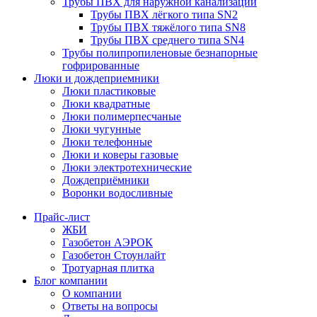
Трубы ПВХ для наружной канализации
Трубы ПВХ лёгкого типа SN2
Трубы ПВХ тяжёлого типа SN8
Трубы ПВХ среднего типа SN4
Трубы полипропиленовые безнапорные
гофрированные
Люки и дождеприемники
Люки пластиковые
Люки квадратные
Люки полимерпесчаные
Люки чугунные
Люки телефонные
Люки и коверы газовые
Люки электротехнические
Дождеприёмники
Воронки водосливные
Прайс-лист
ЖБИ
Газобетон АЭРОК
Газобетон Стоунлайт
Тротуарная плитка
Блог компании
О компании
Ответы на вопросы