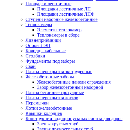
Площадки лестничные
Площадки лестничные ЛП
Площадки лестничные ЛПФ
Ступени наборные железобетонные
Теплокамеры
Элементы теплокамер
Теплокамеры в сборе
Ливнеприёмники
Опоры ЛЭП
Колодцы кабельные
Столбики
Фундаменты под заборы
Сваи
Плиты перекрытия экструдерные
Железобетонные заборы
Железобетонные панели ограждения
Забор железобетонный наборной
Плиты бетонные тротуарные
Плиты перекрытия лотков
Перемычки
Лотки железобетонные
Крышки колодцев
Конструкции водопропускных систем для дорог
Звенья круглых труб
Звенья прямоугольных труб