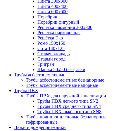
Плита 300х300
Плита 400х400
Плита 600х600
Поребрик
Поребрик фигурный
Решётка Гармония 300х300
Решетка парковочная
Решётка Эко
Ромб 150х150
Сота 140х125
Старая площадь
Старый город
Тригран
Шашка 50х50 без фаски
Трубы асбестоцементные
Трубы асбестоцементные безнапорные
Трубы асбестоцементные напорные
Трубы ПВХ
Трубы ПВХ для наружной канализации
Трубы ПВХ лёгкого типа SN2
Трубы ПВХ среднего типа SN4
Трубы ПВХ тяжёлого типа SN8
Трубы полипропиленовые безнапорные
гофрированные
Люки и дождеприемники