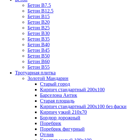
Бетон B7.5
Бетон B12.5
Бетон B15
Бетон B20
Бетон B25
Бетон B30
Бетон B35
Бетон B40
Бетон B45
Бетон B50
Бетон B60
Бетон B55
Тротуарная плитка
Золотой Мандарин
Старый город
Кирпич стандартный 200х100
Барселона Антик
Старая площадь
Кирпич стандартный 200х100 без фаски
Кирпич узкий 210х70
Бордюр дорожный
Поребрик
Поребрик фигурный
Отлив