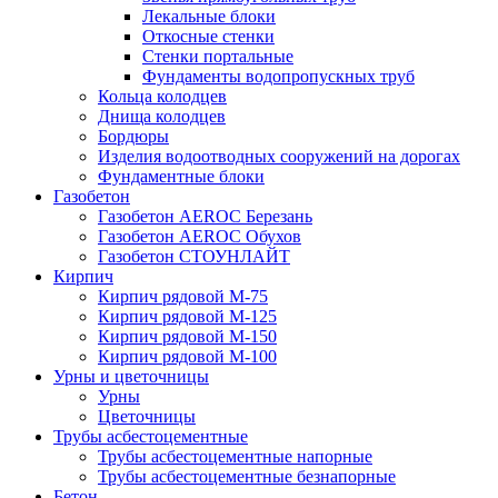
Лекальные блоки
Откосные стенки
Стенки портальные
Фундаменты водопропускных труб
Кольца колодцев
Днища колодцев
Бордюры
Изделия водоотводных сооружений на дорогах
Фундаментные блоки
Газобетон
Газобетон АEROC Березань
Газобетон АEROC Обухов
Газобетон СТОУНЛАЙТ
Кирпич
Кирпич рядовой М-75
Кирпич рядовой М-125
Кирпич рядовой М-150
Кирпич рядовой М-100
Урны и цветочницы
Урны
Цветочницы
Трубы асбестоцементные
Трубы асбестоцементные напорные
Трубы асбестоцементные безнапорные
Бетон