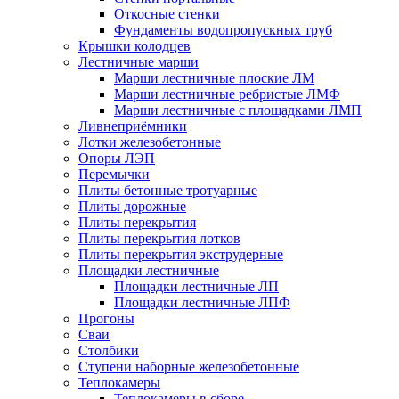
Откосные стенки
Фундаменты водопропускных труб
Крышки колодцев
Лестничные марши
Марши лестничные плоские ЛМ
Марши лестничные ребристые ЛМФ
Марши лестничные с площадками ЛМП
Ливнеприёмники
Лотки железобетонные
Опоры ЛЭП
Перемычки
Плиты бетонные тротуарные
Плиты дорожные
Плиты перекрытия
Плиты перекрытия лотков
Плиты перекрытия экструдерные
Площадки лестничные
Площадки лестничные ЛП
Площадки лестничные ЛПФ
Прогоны
Сваи
Столбики
Ступени наборные железобетонные
Теплокамеры
Теплокамеры в сборе