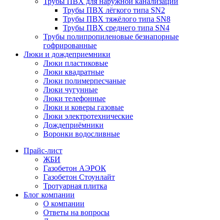
Трубы ПВХ для наружной канализации
Трубы ПВХ лёгкого типа SN2
Трубы ПВХ тяжёлого типа SN8
Трубы ПВХ среднего типа SN4
Трубы полипропиленовые безнапорные
гофрированные
Люки и дождеприемники
Люки пластиковые
Люки квадратные
Люки полимерпесчаные
Люки чугунные
Люки телефонные
Люки и коверы газовые
Люки электротехнические
Дождеприёмники
Воронки водосливные
Прайс-лист
ЖБИ
Газобетон АЭРОК
Газобетон Стоунлайт
Тротуарная плитка
Блог компании
О компании
Ответы на вопросы