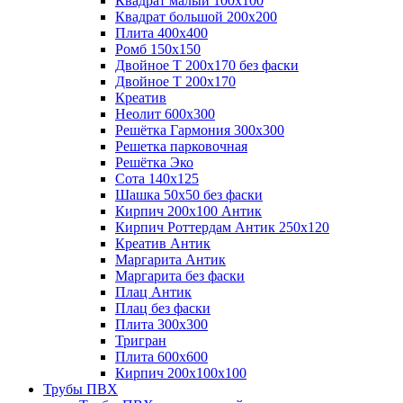
Квадрат малый 100х100
Квадрат большой 200х200
Плита 400х400
Ромб 150х150
Двойное Т 200х170 без фаски
Двойное Т 200х170
Креатив
Неолит 600х300
Решётка Гармония 300х300
Решетка парковочная
Решётка Эко
Сота 140х125
Шашка 50х50 без фаски
Кирпич 200х100 Антик
Кирпич Роттердам Антик 250х120
Креатив Антик
Маргарита Антик
Маргарита без фаски
Плац Антик
Плац без фаски
Плита 300х300
Тригран
Плита 600х600
Кирпич 200х100х100
Трубы ПВХ