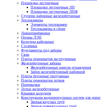
Площадки лестничные
Площадки лестничные ЛП
Площадки лестничные ЛПФ
Ступени наборные железобетонные
Теплокамеры
Элементы теплокамер
Теплокамеры в сборе
Ливнеприёмники
Опоры ЛЭП
Колодцы кабельные
Столбики
Фундаменты под заборы
Сваи
Плиты перекрытия экструдерные
Железобетонные заборы
Железобетонные панели ограждения
Забор железобетонный наборной
Плиты бетонные тротуарные
Плиты перекрытия лотков
Перемычки
Лотки железобетонные
Крышки колодцев
Конструкции водопропускных систем для дорог
Звенья круглых труб
Звенья прямоугольных труб