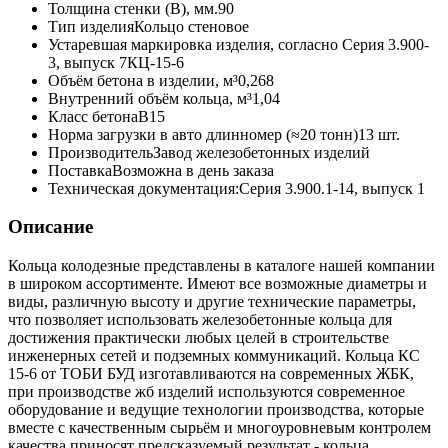
Толщина стенки (B), мм.
90
Тип изделия
Кольцо стеновое
Устаревшая маркировка изделия, согласно Серия 3.900-
3, выпуск 7
КЦ-15-6
Объём бетона в изделии, м³
0,268
Внутренний объём кольца, м³
1,04
Класс бетона
В15
Норма загрузки в авто длинномер (≈20 тонн)
13 шт.
Производитель
Завод железобетонных изделий
Поставка
Возможна в день заказа
Техническая документация:
Серия 3.900.1-14, выпуск 1
Описание
Кольца колодезные представлены в каталоге нашей компании
в широком ассортименте. Имеют все возможные диаметры и
виды, различную высоту и другие технические параметры,
что позволяет использовать железобетонные кольца для
достижения практически любых целей в строительстве
инженерных сетей и подземных коммуникаций. Кольца КС
15-6 от ТОБИ БУД изготавливаются на современных ЖБК,
при производстве жб изделий используются современное
оборудование и ведущие технологии производства, которые
вместе с качественным сырьём и многоуровневым контролем
качества приносят предсказуемый результат - кольца